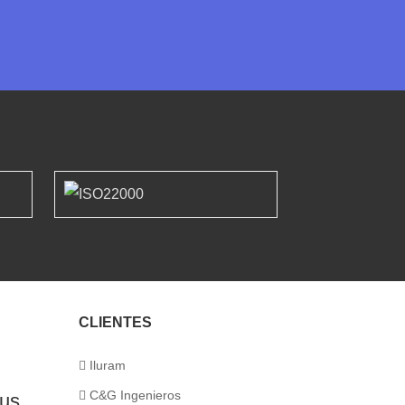
CLIENTES
Iluram
C&G Ingenieros
sus