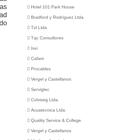
las
Hotel 101 Park House
dad
Bradford y Rodríguez Ltda.
ado
Tvl Ltda
Tqc Consultores
Isvi
Cafam
Procables
Vergel y Castellanos
Servigtec
Colviseg Ltda.
Acuatecnica Ltda.
Quality Service & College
Vergel y Castellanos