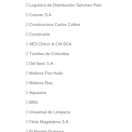
Logística de Distribución Sánchez Polo
Coinver S.A.
Constructora Carlos Collins
Construirte
AES Chivor & CIA SCA
Túneles de Colombia
Del llano S.A.
Molinos Flor Huila
Molinos Roa
Aquaviva
BRG
Universal de Limpieza
Flota Magdalena S.A
El Rápido Duitama