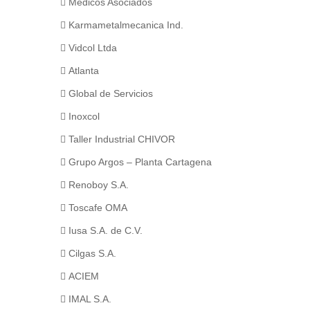
Medicos Asociados
Karmametalmecanica Ind.
Vidcol Ltda
Atlanta
Global de Servicios
Inoxcol
Taller Industrial CHIVOR
Grupo Argos – Planta Cartagena
Renoboy S.A.
Toscafe OMA
Iusa S.A. de C.V.
Cilgas S.A.
ACIEM
IMAL S.A.