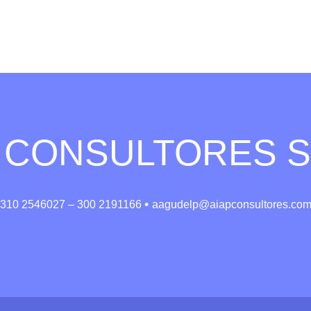
 CONSULTORES S
•
310 2546027 – 300 2191166
aagudelp@aiapconsultores.co